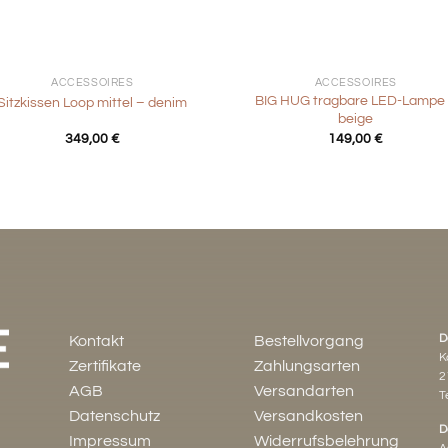
+
ACCESSOIRES
ACCESSOIRES
BIG HUG tragbare LED-Lampe
Sitzkissen Loop mittel – denim
beige
349,00
€
149,00
€
D
Kontakt
Bestellvorgang
K
Zertifikate
Zahlungsarten
2
AGB
Versandarten
Te
Datenschutz
Versandkosten
D
Impressum
Widerrufsbelehrung