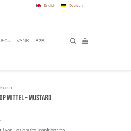
English
Deutsch
 & Co
VANK
B2B
zkissen
oop mittel – mustard
n
 von DesignBite, inspiriert von