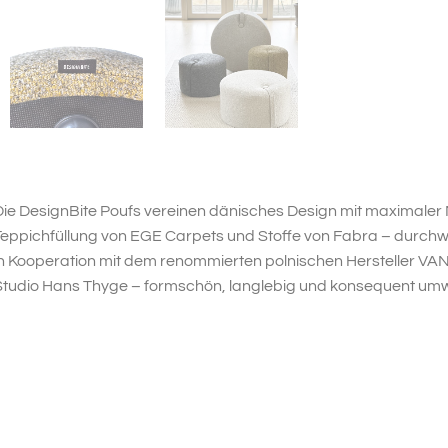
ie DesignBite Poufs vereinen dänisches Design mit maximaler Na
eppichfüllung von EGE Carpets und Stoffe von Fabra – durchweg
in Kooperation mit dem renommierten polnischen Hersteller V
Studio Hans Thyge – formschön, langlebig und konsequent um