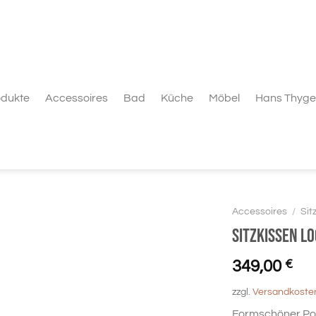
odukte
Accessoires
Bad
Küche
Möbel
Hans Thyge
Accessoires
/
Sit
Sitzkissen L
349,00
€
zzgl.
Versandkoste
Formschöner Pouf