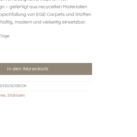
 – gefertigt aus recycelten Materialien
eppichfüllung von EGE Carpets und Stoffen
altig, modern und vielseitig einsetzbar.
 Tage
ttel - mustard Menge
In den Warenkorb
0330/SO06/DK
res
,
Sitzkissen