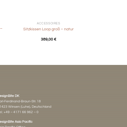
+
ACCESSOIRES
 –
Sitzkissen Loop groß – natur
389,00
€
esignBite DK
arl-Ferdinand-Braun-Str. 18
1423 Winsen (Luhe), Deutschland
l.:
+49 – 4171 66 962 – 0
esignBite Asia Pacific