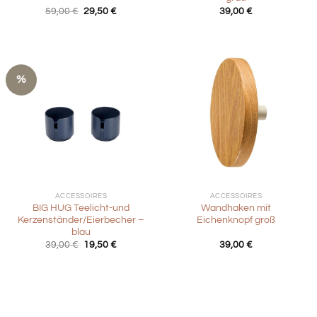
Ursprünglicher
Aktueller
59,00
€
29,50
€
39,00
€
Preis
Preis
war:
ist:
59,00 €
29,50 €.
%
ACCESSOIRES
ACCESSOIRES
BIG HUG Teelicht-und
Wandhaken mit
Kerzenständer/Eierbecher –
Eichenknopf groß
blau
Ursprünglicher
Aktueller
39,00
€
19,50
€
39,00
€
Preis
Preis
war:
ist:
39,00 €
19,50 €.