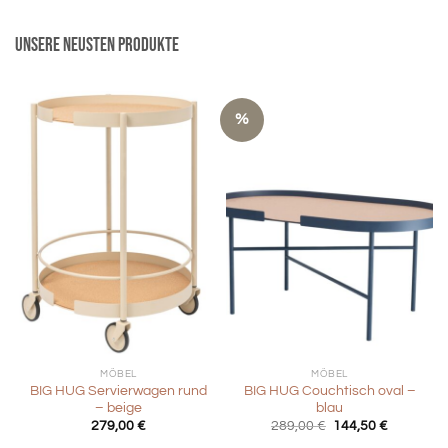
Unsere neusten Produkte
%
MÖBEL
MÖBEL
BIG HUG Servierwagen rund
BIG HUG Couchtisch oval –
– beige
blau
Ursprünglicher
Aktueller
279,00
€
289,00
€
144,50
€
Preis
Preis