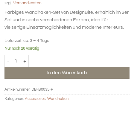
zzgl.
Versandkosten
Farbiges Wandhaken-Set von DesignBite, erhältlich im 2er
Set und in sechs verschiedenen Farben, ideal für
vielseitige Einsatzmöglichkeiten und moderne Interieurs.
Lieferzeit:
ca. 3 – 4 Tage
Nur noch 28 vorrätig
Wandhaken mit Metallknopf klein - rosa Menge
In den Warenkorb
Artikelnummer:
DB-B0035-P
Kategorien:
Accessoires
,
Wandhaken