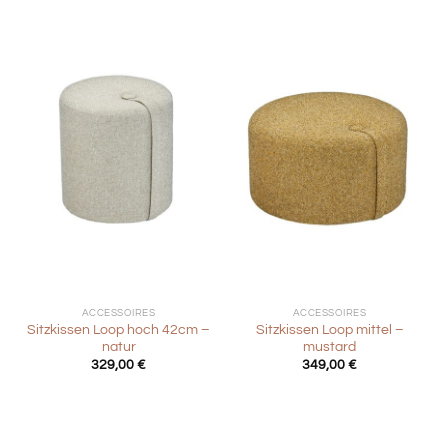
war:
ist:
289,00 €
144,50 €.
ACCESSOIRES
ACCESSOIRES
Sitzkissen Loop hoch 42cm –
Sitzkissen Loop mittel –
natur
mustard
329,00
€
349,00
€