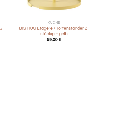
+
KÜCHE
BIG HUG Etagere / Tortenständer 2-
e
stöckig – gelb
59,00
€