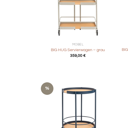
+
+
MÖBEL
BIG
BIG HUG Servierwagen – grau
359,00
€
%