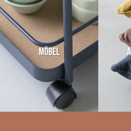
Möbel
A