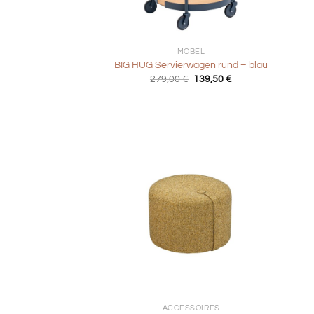
+
+
MÖBEL
BIG HUG Servierwagen rund – blau
Ursprünglicher
Aktueller
279,00
€
139,50
€
Preis
Preis
war:
ist:
279,00 €
139,50 €.
+
+
ACCESSOIRES