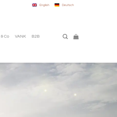
English
Deutsch
 & Co
VANK
B2B