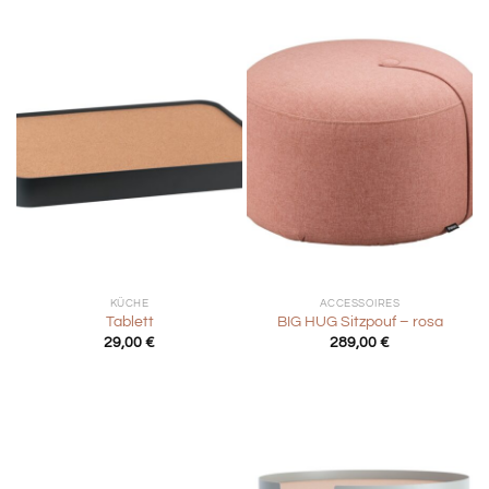
KÜCHE
ACCESSOIRES
Tablett
BIG HUG Sitzpouf – rosa
29,00
€
289,00
€