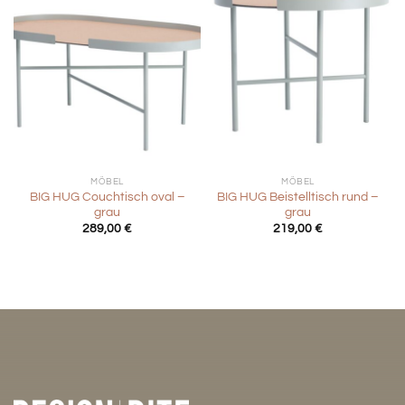
MÖBEL
MÖBEL
BIG HUG Couchtisch oval –
BIG HUG Beistelltisch rund –
grau
grau
289,00
€
219,00
€