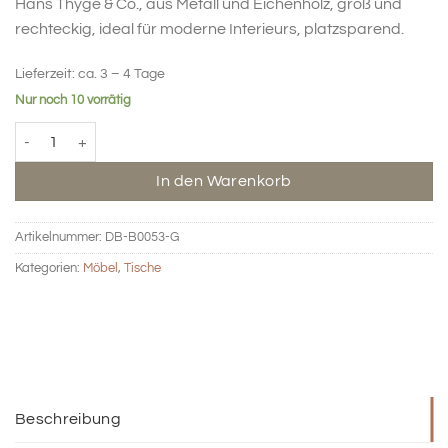
Hans Thyge & Co., aus Metall und Eichenholz, groß und
rechteckig, ideal für moderne Interieurs, platzsparend.
Lieferzeit:
ca. 3 – 4 Tage
Nur noch 10 vorrätig
BIG HUG Wandtisch - grau Menge
In den Warenkorb
Artikelnummer:
DB-B0053-G
Kategorien:
Möbel
,
Tische
Beschreibung