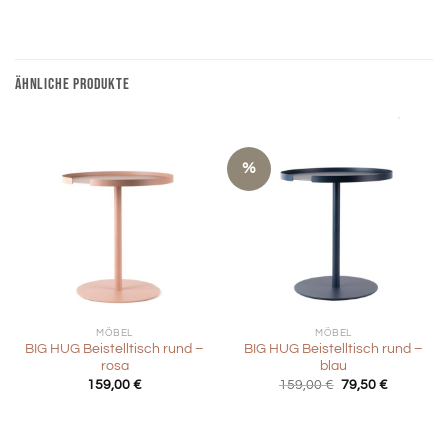
ÄHNLICHE PRODUKTE
%
MÖBEL
MÖBEL
BIG HUG Beistelltisch rund –
BIG HUG Beistelltisch rund –
rosa
blau
Ursprünglicher
Aktueller
159,00
€
159,00
€
79,50
€
Preis
Preis
war:
ist:
159,00 €
79,50 €.