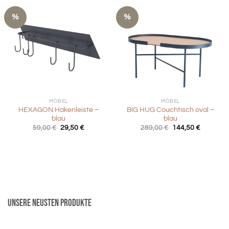
%
%
MÖBEL
MÖBEL
HEXAGON Hakenleiste –
BIG HUG Couchtisch oval –
blau
blau
Ursprünglicher
Aktueller
Ursprünglicher
Aktueller
59,00
€
29,50
€
289,00
€
144,50
€
Preis
Preis
Preis
Preis
war:
ist:
war:
ist:
59,00 €
29,50 €.
289,00 €
144,50 €
Unsere neusten Produkte