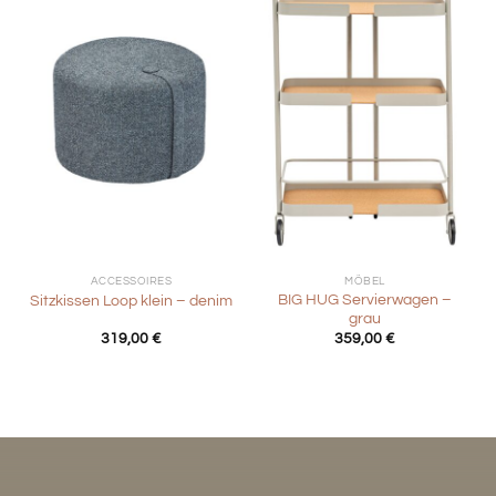
ACCESSOIRES
MÖBEL
BIG HUG Servierwagen –
Sitzkissen Loop klein – denim
grau
319,00
€
359,00
€