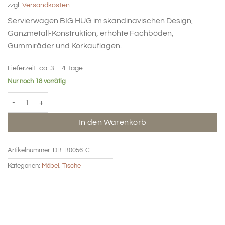
zzgl.
Versandkosten
Servierwagen BIG HUG im skandinavischen Design,
Ganzmetall-Konstruktion, erhöhte Fachböden,
Gummiräder und Korkauflagen.
Lieferzeit:
ca. 3 – 4 Tage
Nur noch 18 vorrätig
BIG HUG Beistelltisch rund - braun Menge
In den Warenkorb
Artikelnummer:
DB-B0056-C
Kategorien:
Möbel
,
Tische