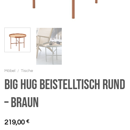
Möbel
/
Tische
BIG HUG Beistelltisch rund
– braun
219,00
€