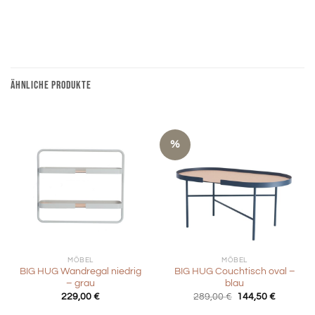
ÄHNLICHE PRODUKTE
%
MÖBEL
MÖBEL
BIG HUG Wandregal niedrig
BIG HUG Couchtisch oval –
– grau
blau
Ursprünglicher
Aktueller
229,00
€
289,00
€
144,50
€
Preis
Preis
war:
ist: