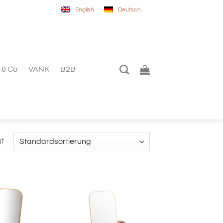
English
Deutsch
 & Co
VANK
B2B
gt