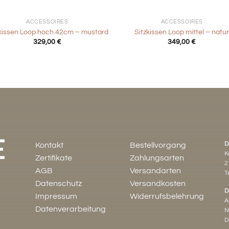
+
ACCESSOIRES
ACCESSOIRES
zkissen Loop hoch 42cm – mustard
Sitzkissen Loop mittel – natu
329,00
€
349,00
€
D
Kontakt
Bestellvorgang
K
Zertifikate
Zahlungsarten
2
AGB
Versandarten
Te
Datenschutz
Versandkosten
D
Impressum
Widerrufsbelehrung
A
Datenverarbeitung
N
D