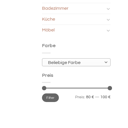
Badezimmer
Küche
Möbel
Farbe
Beliebige Farbe
Preis
Min.
Max.
Preis:
80 €
—
100 €
Filter
Preis
Preis