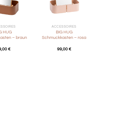
+
SSOIRES
ACCESSOIRES
G HUG
BIG HUG
sten – braun
Schmuckkasten – rosa
9,00
€
99,00
€