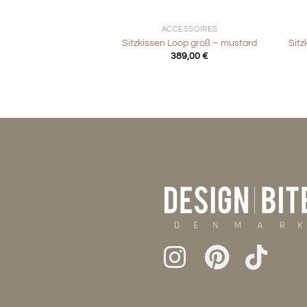
+
+
ACCESSOIRES
Sitzkissen Loop groß – mustard
Sit
389,00
€