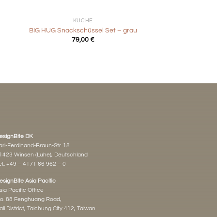
+
KÜCHE
r
BIG HUG Snackschüssel Set – grau
79,00
€
esignBite DK
arl-Ferdinand-Braun-Str. 18
1423 Winsen (Luhe), Deutschland
l.:
+49 – 4171 66 962 – 0
esignBite Asia Pacific
sia Pacific Office
o. 88 Fenghuang Road,
ali District, Taichung City 412, Taiwan