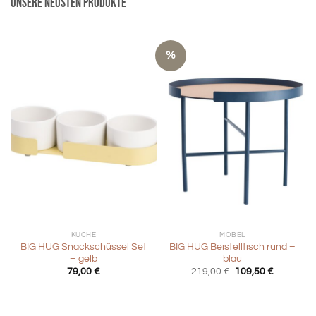
Unsere neusten Produkte
%
KÜCHE
MÖBEL
BIG HUG Snackschüssel Set
BIG HUG Beistelltisch rund –
– gelb
blau
Ursprünglicher
Aktueller
79,00
€
219,00
€
109,50
€
Preis
Preis
war:
ist:
219,00 €
109,50 €.