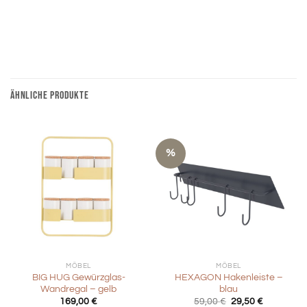
ÄHNLICHE PRODUKTE
%
MÖBEL
MÖBEL
BIG HUG Gewürzglas-
HEXAGON Hakenleiste –
Wandregal – gelb
blau
Ursprünglicher
Aktueller
169,00
€
59,00
€
29,50
€