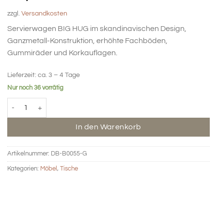
zzgl.
Versandkosten
Servierwagen BIG HUG im skandinavischen Design,
Ganzmetall-Konstruktion, erhöhte Fachböden,
Gummiräder und Korkauflagen.
Lieferzeit:
ca. 3 – 4 Tage
Nur noch 36 vorrätig
BIG HUG Servierwagen rund - grau Menge
In den Warenkorb
Artikelnummer:
DB-B0055-G
Kategorien:
Möbel
,
Tische