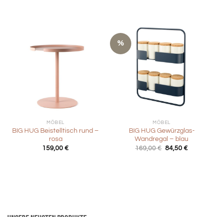
Preis
Preis
war:
ist:
59,00 €
29,50 €.
%
MÖBEL
MÖBEL
BIG HUG Beistelltisch rund –
BIG HUG Gewürzglas-
rosa
Wandregal – blau
Ursprünglicher
Aktueller
159,00
€
169,00
€
84,50
€
Preis
Preis
war:
ist:
169,00 €
84,50 €.