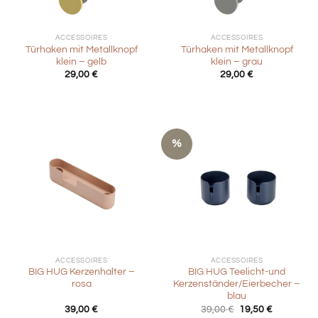
ACCESSOIRES
ACCESSOIRES
Türhaken mit Metallknopf
Türhaken mit Metallknopf
klein – gelb
klein – grau
29,00
€
29,00
€
%
ACCESSOIRES
ACCESSOIRES
BIG HUG Kerzenhalter –
BIG HUG Teelicht-und
rosa
Kerzenständer/Eierbecher –
blau
Ursprünglicher
Aktueller
39,00
€
39,00
€
19,50
€
Preis
Preis