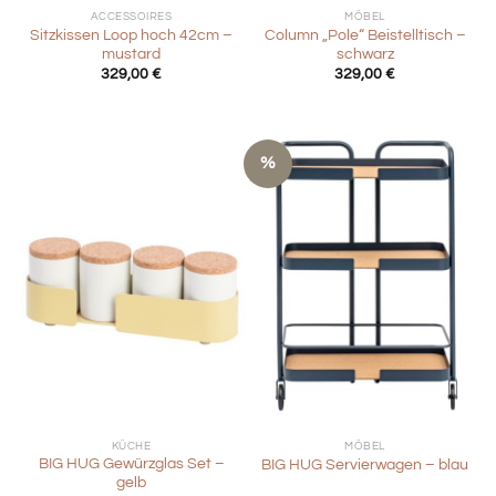
ACCESSOIRES
MÖBEL
Sitzkissen Loop hoch 42cm –
Column „Pole“ Beistelltisch –
mustard
schwarz
329,00
€
329,00
€
%
KÜCHE
MÖBEL
BIG HUG Gewürzglas Set –
BIG HUG Servierwagen – blau
gelb