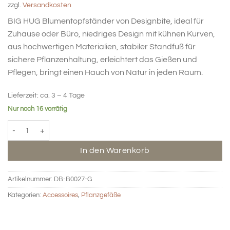
zzgl.
Versandkosten
BIG HUG Blumentopfständer von Designbite, ideal für
Zuhause oder Büro, niedriges Design mit kühnen Kurven,
aus hochwertigen Materialien, stabiler Standfuß für
sichere Pflanzenhaltung, erleichtert das Gießen und
Pflegen, bringt einen Hauch von Natur in jeden Raum.
Lieferzeit:
ca. 3 – 4 Tage
Nur noch 16 vorrätig
BIG HUG Blumenständer niedrig - grau Menge
In den Warenkorb
Artikelnummer:
DB-B0027-G
Kategorien:
Accessoires
,
Pflanzgefäße