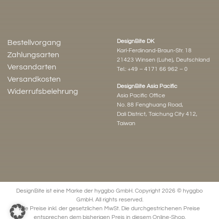
DesignBite DK
Bestellvorgang
Karl-Ferdinand-Braun-Str. 18
Zahlungsarten
21423 Winsen (Luhe), Deutschland
Versandarten
Tel.:
+49 – 4171 66 962 – 0
Versandkosten
DesignBite Asia Pacific
Widerrufsbelehrung
Asia Pacific Office
No. 88 Fenghuang Road,
Dali District, Taichung City 412,
Taiwan
DesignBite ist eine Marke der hyggbo GmbH. Copyright 2026 © hyggbo
GmbH. All rights reserved.
Alle Preise inkl. der gesetzlichen MwSt. Die durchgestrichenen Preise
entsprechen dem bisherigen Preis in diesem Online-Shop.