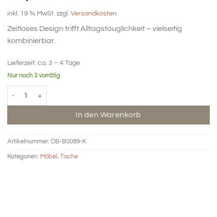
inkl. 19 % MwSt.
zzgl.
Versandkosten
Zeitloses Design trifft Alltagstauglichkeit – vielseitig
kombinierbar.
Lieferzeit:
ca. 3 – 4 Tage
Nur noch 3 vorrätig
Column „Pole“ Beistelltisch – schwarz Menge
In den Warenkorb
Artikelnummer:
DB-B0089-K
Kategorien:
Möbel
,
Tische