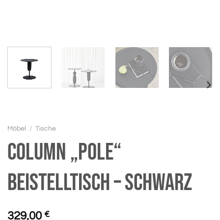
Möbel
/
Tische
Column „Pole“
Beistelltisch – schwarz
329,00
€