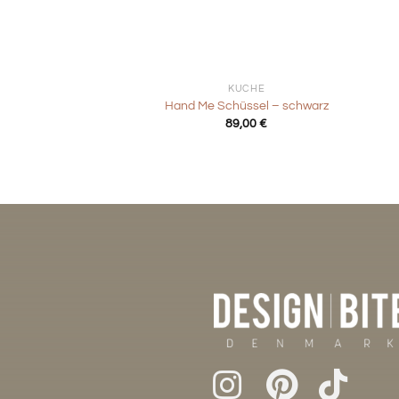
+
+
KÜCHE
Hand Me Schüssel – schwarz
89,00
€