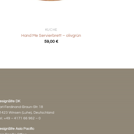
+
KÜCHE
Hand Me Servierbrett – olivgrün
59,00
€
esignBite DK
arl-Ferdinand-Braun-Str. 18
1423 Winsen (Luhe), Deutschland
l.:
+49 – 4171 66 962 – 0
esignBite Asia Pacific