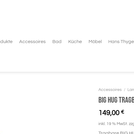
odukte
Accessoires
Bad
Küche
Möbel
Hans Thyge
Accessoires
/
La
BIG HUG trag
149,00
€
inkl. 19 % MwSt.
zz
Tragbare BIG H