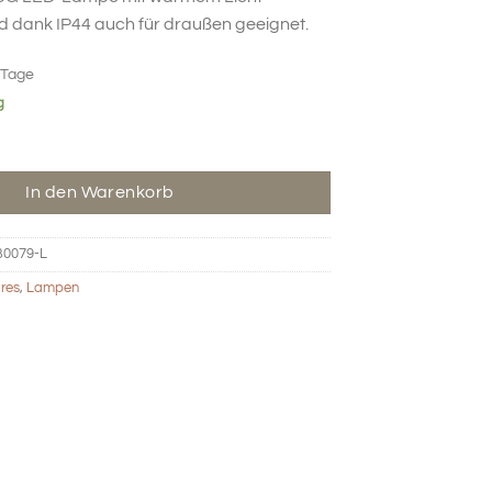
 und dank IP44 auch für draußen geeignet.
 Tage
g
 LED-Lampe – beige Menge
In den Warenkorb
0079-L
res
,
Lampen