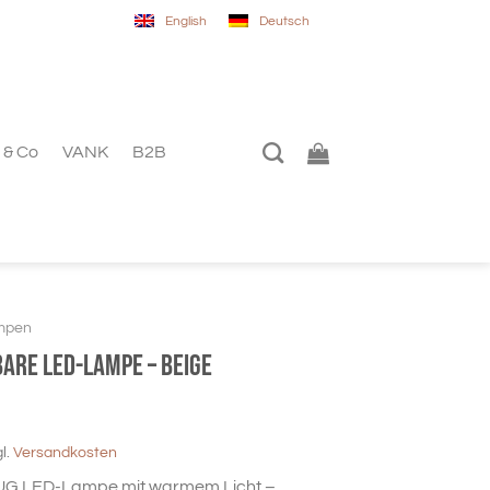
English
Deutsch
 & Co
VANK
B2B
mpen
bare LED-Lampe – beige
gl.
Versandkosten
UG LED-Lampe mit warmem Licht –