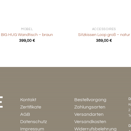
+
MÖBEL
ACCESSOIRES
BIG HUG Wandtisch – braun
Sitzkissen Loop groß – natur
399,00
€
389,00
€
D
Kontakt
Bestellvorgang
K
Zertifikate
Zahlungsarten
2
AGB
Versandarten
Te
Datenschutz
Versandkosten
D
Impressum
Widerrufsbelehrung