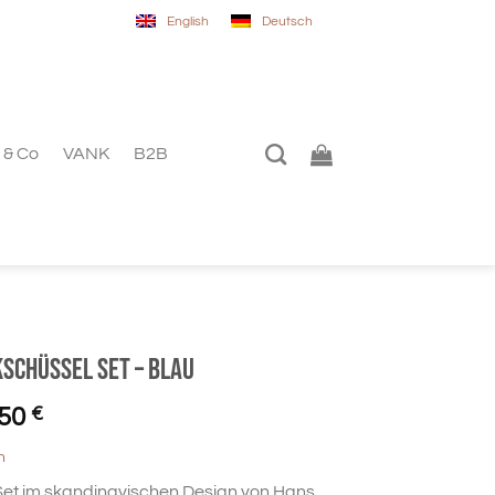
English
Deutsch
 & Co
VANK
B2B
kschüssel Set – blau
prünglicher
Aktueller
,50
€
is
Preis
n
:
ist:
et im skandinavischen Design von Hans