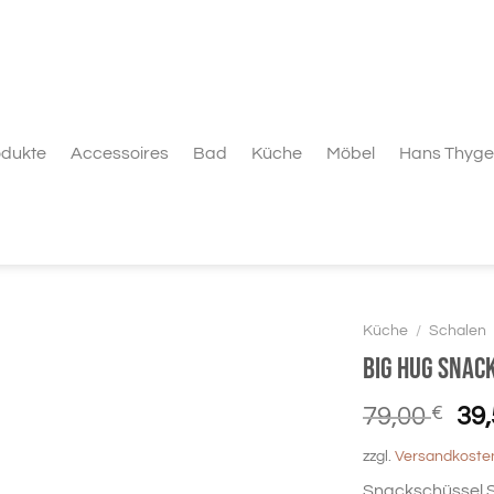
odukte
Accessoires
Bad
Küche
Möbel
Hans Thyge
Küche
/
Schalen
BIG HUG Snac
Urs
79,00
€
39
Pre
zzgl.
Versandkoste
war
Snackschüssel S