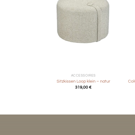
+
+
ACCESSOIRES
Sitzkissen Loop klein – natur
Col
319,00
€