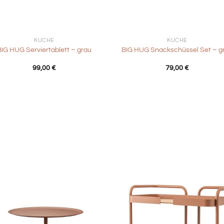
+
KÜCHE
KÜCHE
BIG HUG Serviertablett – grau
BIG HUG Snackschüssel Set – g
99,00
€
79,00
€