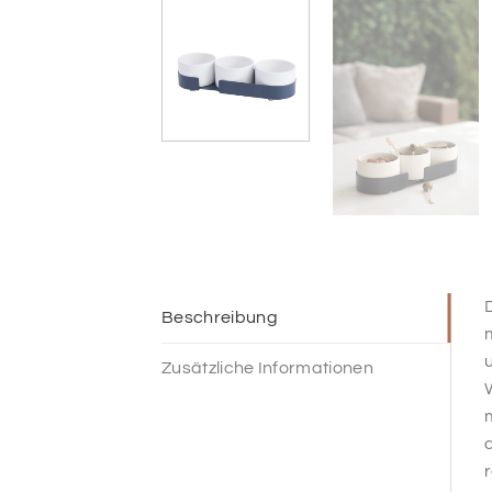
D
Beschreibung
u
Zusätzliche Informationen
W
m
a