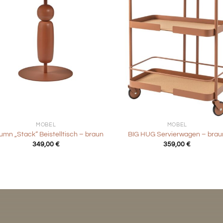
+
MÖBEL
MÖBEL
umn „Stack“ Beistelltisch – braun
BIG HUG Servierwagen – brau
349,00
€
359,00
€