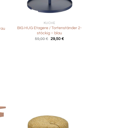
+
KÜCHE
BIG HUG Etagere / Tortenständer 2-
rau
stöckig – blau
Ursprünglicher
Aktueller
59,00
€
29,50
€
Preis
Preis
war:
ist:
59,00 €
29,50 €.