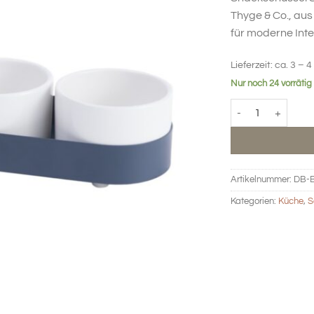
79,
Thyge & Co., aus 
für moderne Inte
Lieferzeit:
ca. 3 – 4
Nur noch 24 vorrätig
BIG HUG Snackschü
Artikelnummer:
DB-
Kategorien:
Küche
,
S