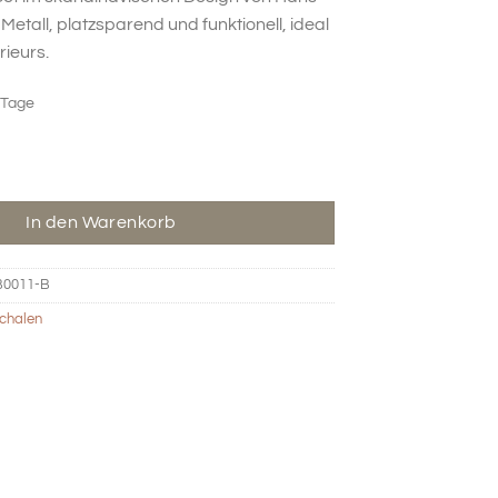
00 €
39,50 €.
Metall, platzsparend und funktionell, ideal
rieurs.
 Tage
ssel Set - blau Menge
In den Warenkorb
B0011-B
chalen