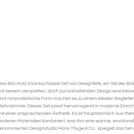
as BIG HUG Snackschüssel Set von DesignBite, ein Teil der BIG
mit seinem verspielten, doch zurückhaltenden Design eine bes
nd minimalistische Form machen es zu einem idealen Begleiter 
ohnzimmer. Dieses Set passt hervorragend in moderne Einrich
it einer ansprechenden Ästhetik. Es ist hauptsächlich aus Metall
nderen Materialien kombiniert, was ihm eine warme, emotional
renommierten Designstudio Hans Thyge & Co., spiegelt das Set