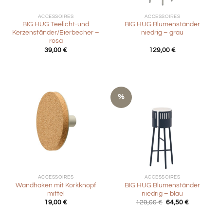
ACCESSOIRES
ACCESSOIRES
BIG HUG Teelicht-und
BIG HUG Blumenständer
Kerzenständer/Eierbecher –
niedrig – grau
rosa
39,00
€
129,00
€
%
ACCESSOIRES
ACCESSOIRES
Wandhaken mit Korkknopf
BIG HUG Blumenständer
mittel
niedrig – blau
Ursprünglicher
Aktueller
19,00
€
129,00
€
64,50
€
Preis
Preis
war:
ist: