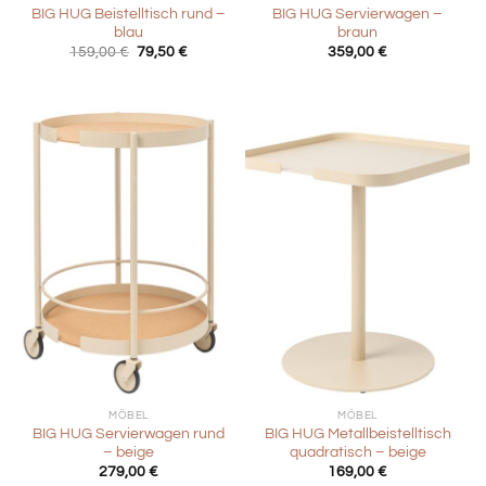
BIG HUG Beistelltisch rund –
BIG HUG Servierwagen –
blau
braun
Ursprünglicher
Aktueller
159,00
€
79,50
€
359,00
€
Preis
Preis
war:
ist:
159,00 €
79,50 €.
MÖBEL
MÖBEL
BIG HUG Servierwagen rund
BIG HUG Metallbeistelltisch
– beige
quadratisch – beige
279,00
€
169,00
€