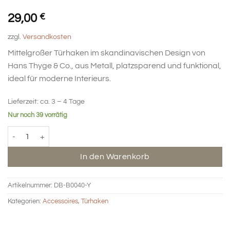
29,00
€
zzgl.
Versandkosten
Mittelgroßer Türhaken im skandinavischen Design von
Hans Thyge & Co., aus Metall, platzsparend und funktional,
ideal für moderne Interieurs.
Lieferzeit:
ca. 3 – 4 Tage
Nur noch 39 vorrätig
Türhaken mit Metallknopf mittel - gelb Menge
In den Warenkorb
Artikelnummer:
DB-B0040-Y
Kategorien:
Accessoires
,
Türhaken