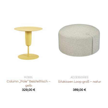
war:
ist:
219,00 €
109,50 €.
MÖBEL
ACCESSOIRES
Column „Pole“ Beistelltisch –
Sitzkissen Loop groß – natur
gelb
329,00
€
389,00
€