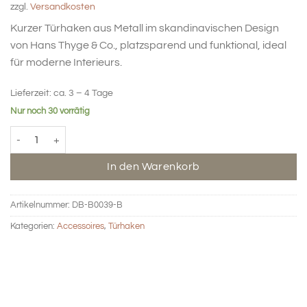
zzgl.
Versandkosten
war:
ist:
29,00 €
14,50 €.
Kurzer Türhaken aus Metall im skandinavischen Design
von Hans Thyge & Co., platzsparend und funktional, ideal
für moderne Interieurs.
Lieferzeit:
ca. 3 – 4 Tage
Nur noch 30 vorrätig
Türhaken mit Metallknopf klein - blau Menge
In den Warenkorb
Artikelnummer:
DB-B0039-B
Kategorien:
Accessoires
,
Türhaken