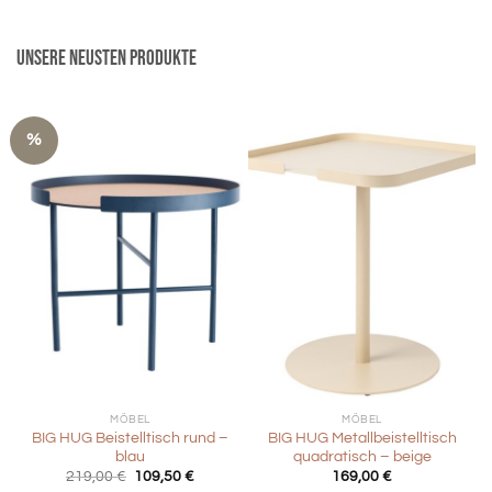
Unsere neusten Produkte
%
MÖBEL
MÖBEL
BIG HUG Beistelltisch rund –
BIG HUG Metallbeistelltisch
blau
quadratisch – beige
Ursprünglicher
Aktueller
219,00
€
109,50
€
169,00
€
Preis
Preis