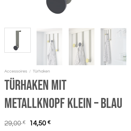
Accessoires
/
Türhaken
Türhaken mit
Metallknopf klein – blau
Ursprünglicher
Aktueller
29,00
€
14,50
€
Preis
Preis