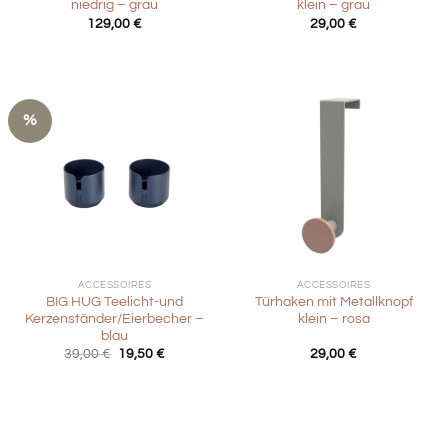
niedrig – grau
klein – grau
129,00
€
29,00
€
%
ACCESSOIRES
ACCESSOIRES
BIG HUG Teelicht-und
Türhaken mit Metallknopf
Kerzenständer/Eierbecher –
klein – rosa
blau
Ursprünglicher
Aktueller
39,00
€
19,50
€
29,00
€
Preis
Preis
war:
ist:
39,00 €
19,50 €.