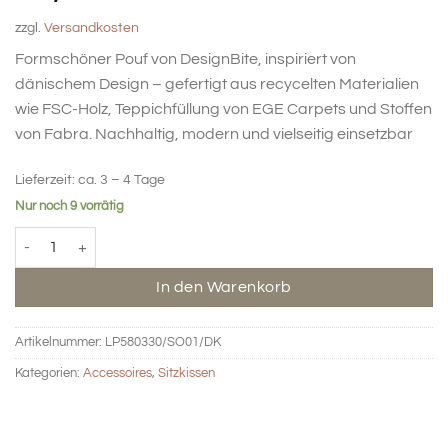
zzgl.
Versandkosten
Formschöner Pouf von DesignBite, inspiriert von
dänischem Design – gefertigt aus recycelten Materialien
wie FSC-Holz, Teppichfüllung von EGE Carpets und Stoffen
von Fabra. Nachhaltig, modern und vielseitig einsetzbar
Lieferzeit:
ca. 3 – 4 Tage
Nur noch 9 vorrätig
Sitzkissen Loop mittel - natur Menge
In den Warenkorb
Artikelnummer:
LP580330/SO01/DK
Kategorien:
Accessoires
,
Sitzkissen