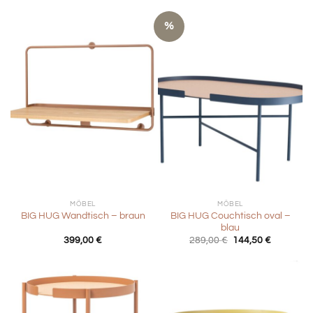
%
MÖBEL
MÖBEL
BIG HUG Couchtisch oval –
BIG HUG Wandtisch – braun
blau
Ursprünglicher
Aktueller
399,00
€
289,00
€
144,50
€
Preis
Preis
war:
ist:
289,00 €
144,50 €.