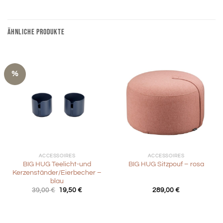
ÄHNLICHE PRODUKTE
%
ACCESSOIRES
ACCESSOIRES
BIG HUG Teelicht-und
BIG HUG Sitzpouf – rosa
Kerzenständer/Eierbecher –
blau
Ursprünglicher
Aktueller
39,00
€
19,50
€
289,00
€
Preis
Preis
war:
ist:
39,00 €
19,50 €.