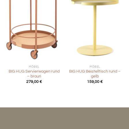
MÖBEL
MÖBEL
BIG HUG Servierwagen rund
BIG HUG Beistelltisch rund –
– braun
gelb
279,00
€
159,00
€