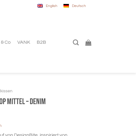
English
Deutsch
 & Co
VANK
B2B
zkissen
op mittel – denim
n
 von DesignBite, inspiriert von