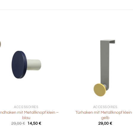
+
ACCESSOIRES
ACCESSOIRES
dhaken mit Metallknopf klein –
Türhaken mit Metallknopf klein
blau
gelb
Ursprünglicher
Aktueller
29,00
€
14,50
€
29,00
€
Preis
Preis
war:
ist: