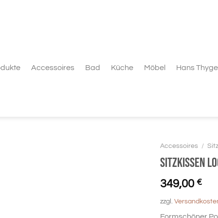
odukte
Accessoires
Bad
Küche
Möbel
Hans Thyge
Accessoires
/
Sit
Sitzkissen Lo
349,00
€
zzgl.
Versandkoste
Formschöner Pouf