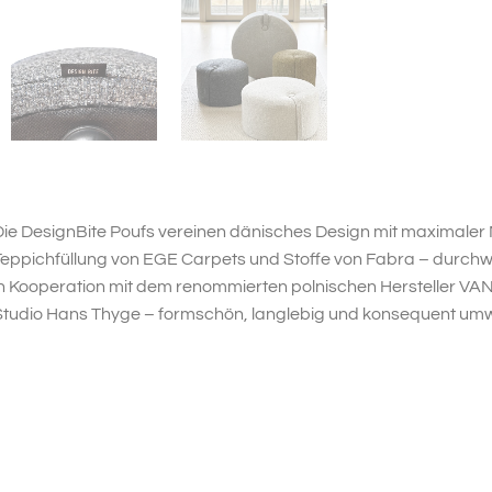
ie DesignBite Poufs vereinen dänisches Design mit maximaler Na
eppichfüllung von EGE Carpets und Stoffe von Fabra – durchweg
in Kooperation mit dem renommierten polnischen Hersteller V
Studio Hans Thyge – formschön, langlebig und konsequent um