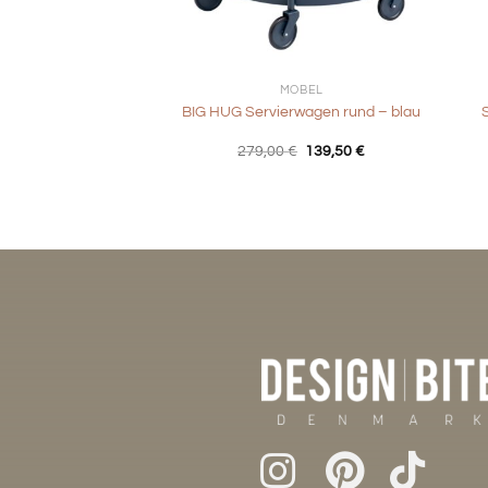
+
+
MÖBEL
BIG HUG Servierwagen rund – blau
Ursprünglicher
Aktueller
279,00
€
139,50
€
Preis
Preis
war:
ist:
279,00 €
139,50 €.