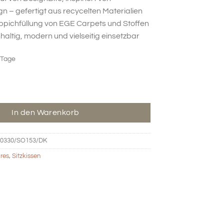
 – gefertigt aus recycelten Materialien
eppichfüllung von EGE Carpets und Stoffen
altig, modern und vielseitig einsetzbar
 Tage
ttel - denim Menge
In den Warenkorb
0330/SO153/DK
res
,
Sitzkissen