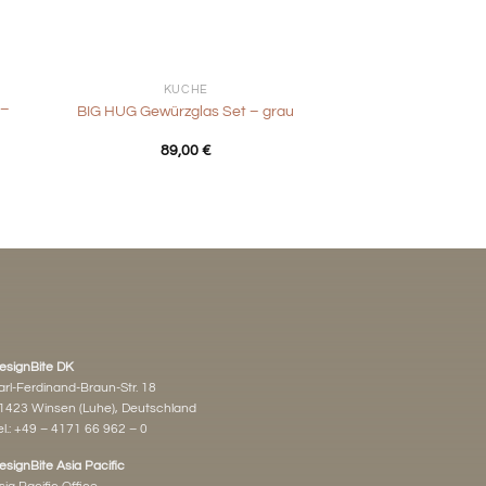
+
KÜCHE
 –
BIG HUG Gewürzglas Set – grau
89,00
€
esignBite DK
arl-Ferdinand-Braun-Str. 18
1423 Winsen (Luhe), Deutschland
l.:
+49 – 4171 66 962 – 0
esignBite Asia Pacific