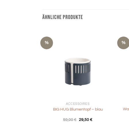
ÄHNLICHE PRODUKTE
%
%
+
+
ACCESSOIRES
Wan
BIG HUG Blumentopf – blau
Ursprünglicher
Aktueller
59,00
€
29,50
€
Preis
Preis
war:
ist: