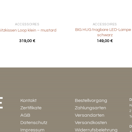
+
ACCESSOIRES
ACCESSOIRES
BIG HUG tragbare LED-Lampe
Sitzkissen Loop klein – mustard
schwarz
319,00
€
149,00
€
D
Kontakt
Bestellvorgang
K
Zertifikate
Zahlungsarten
2
AGB
Versandarten
Te
Datenschutz
Versandkosten
D
Impressum
Widerrufsbelehrung