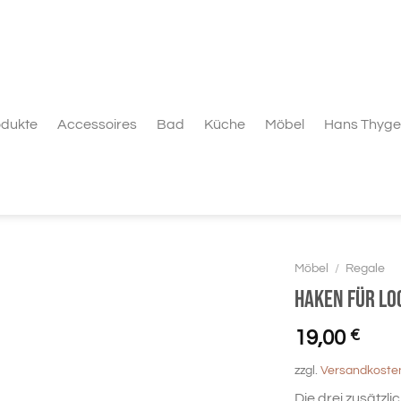
odukte
Accessoires
Bad
Küche
Möbel
Hans Thyge
Möbel
/
Regale
Haken für Lo
19,00
€
zzgl.
Versandkoste
Die drei zusätzl