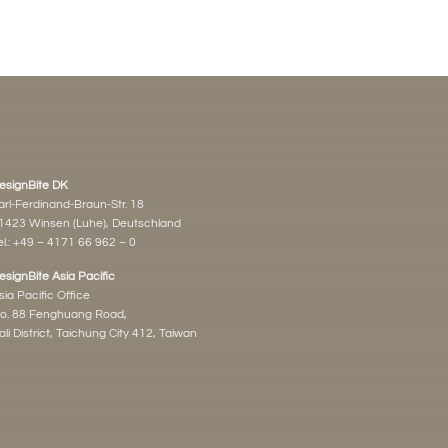
esignBite DK
arl-Ferdinand-Braun-Str. 18
1423 Winsen (Luhe), Deutschland
l.:
+49 – 4171 66 962 – 0
esignBite Asia Pacific
sia Pacific Office
o. 88 Fenghuang Road,
ali District, Taichung City 412, Taiwan