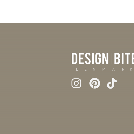
war:
ist:
99,00 €
49,50 €.