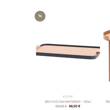
%
+
+
KÜCHE
BIG HUG Serviertablett – blau
BI
Ursprünglicher
Aktueller
99,00
€
49,50
€
Preis
Preis