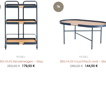
%
+
MÖBEL
MÖBEL
BIG HUG Servierwagen – blau
BIG HUG Couchtisch oval – bl
Ursprünglicher
Aktueller
Ursprüngliche
Aktue
359,00
€
179,50
€
289,00
€
144,50
€
Preis
Preis
Preis
Preis
war:
ist:
war:
ist:
359,00 €
179,50 €.
289,00 €
144,5