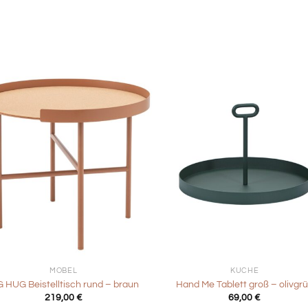
+
MÖBEL
KÜCHE
G HUG Beistelltisch rund – braun
Hand Me Tablett groß – olivgr
219,00
€
69,00
€