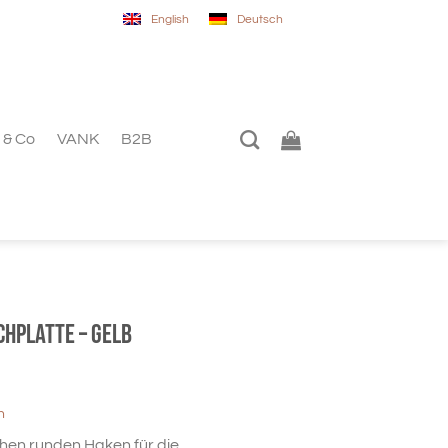
English
Deutsch
 & Co
VANK
B2B
chplatte – gelb
n
ichen runden Haken für die