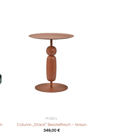
+
MÖBEL
ün
Column „Stack“ Beistelltisch – braun
349,00
€