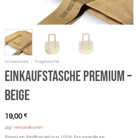
Accessoires
/
Tragetasche
Einkaufstasche Premium –
Beige
19,00
€
zzgl.
Versandkosten
Premium Stoffbeutel aus 100% Baumwolle im