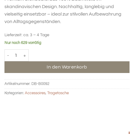
skandinavischen Design. Nachhaltig, langlebig und
vielseitig einsetzbar – ideal zur stilvollen Aufbewahrung
von Alltagsgegenständen.
Lieferzeit:
ca. 3 – 4 Tage
Nur noch 629 vorrätig
Einkaufstasche Premium - Beige Menge
In den Warenkorb
Artikelnummer:
DB-B0092
Kategorien:
Accessoires
,
Tragetasche