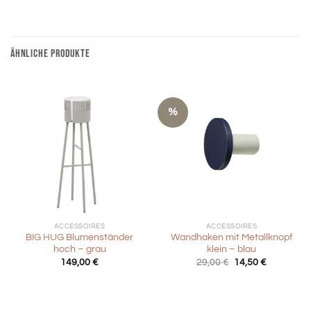
ÄHNLICHE PRODUKTE
%
ACCESSOIRES
ACCESSOIRES
BIG HUG Blumenständer
Wandhaken mit Metallknopf
hoch – grau
klein – blau
Ursprünglicher
Aktueller
149,00
€
29,00
€
14,50
€
Preis
Preis
war:
ist:
29,00 €
14,50 €.