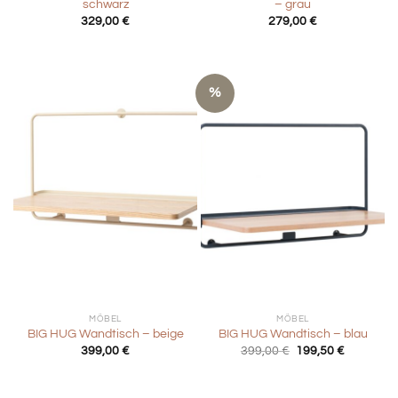
schwarz
– grau
329,00
€
279,00
€
%
MÖBEL
MÖBEL
BIG HUG Wandtisch – beige
BIG HUG Wandtisch – blau
Ursprünglicher
Aktueller
399,00
€
399,00
€
199,50
€
Preis
Preis
war:
ist:
399,00 €
199,50 €.