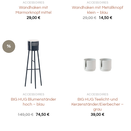
ACCESSOIRES
ACCESSOIRES
Wandhaken mit
Wandhaken mit Metallknopf
Marmorknopf mittel
klein – blau
Ursprünglicher
Aktueller
29,00
€
29,00
€
14,50
€
Preis
Preis
war:
ist:
29,00 €
14,50 €.
%
ACCESSOIRES
ACCESSOIRES
BIG HUG Blumenständer
BIG HUG Teelicht-und
hoch – blau
Kerzenständer/Eierbecher –
grau
Ursprünglicher
Aktueller
149,00
€
74,50
€
39,00
€
Preis
Preis
war:
ist:
149,00 €
74,50 €.