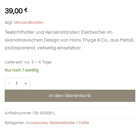
39,00
€
zzgl.
Versandkosten
Teelichthalter und Kerzenständer/ Eierbecher im
skandinavischen Design von Hans Thyge & Co., aus Metall,
platzsparend, vielseitig einsetzbar.
Lieferzeit:
ca. 3 – 4 Tage
Nur noch 7 vorrätig
BIG HUG Teelicht-und Kerzenständer/Eierbecher - beige Menge
In den Warenkorb
Artikelnummer:
DB-B0006-L
Kategorien:
Accessoires
,
Kerzenständer /-halter