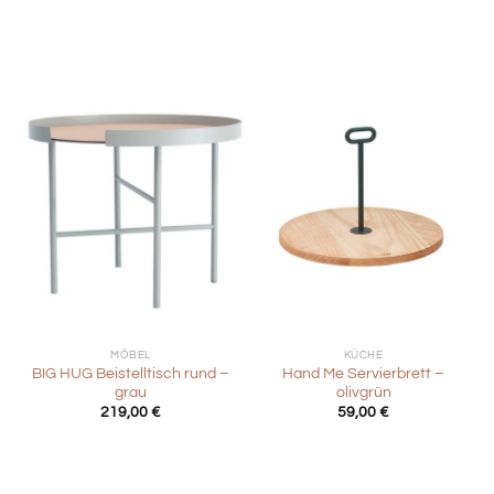
MÖBEL
KÜCHE
BIG HUG Beistelltisch rund –
Hand Me Servierbrett –
grau
olivgrün
219,00
€
59,00
€