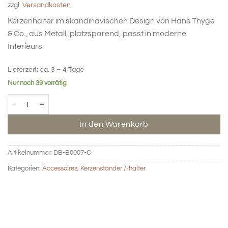
zzgl.
Versandkosten
Kerzenhalter im skandinavischen Design von Hans Thyge
& Co., aus Metall, platzsparend, passt in moderne
Interieurs
Lieferzeit:
ca. 3 – 4 Tage
Nur noch 39 vorrätig
BIG HUG Kerzenhalter - braun Menge
In den Warenkorb
Artikelnummer:
DB-B0007-C
Kategorien:
Accessoires
,
Kerzenständer /-halter