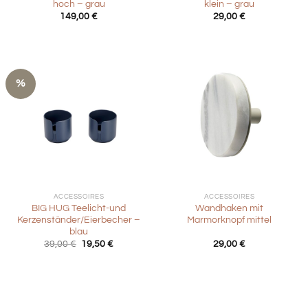
hoch – grau
klein – grau
149,00
€
29,00
€
%
ACCESSOIRES
ACCESSOIRES
BIG HUG Teelicht-und
Wandhaken mit
Kerzenständer/Eierbecher –
Marmorknopf mittel
blau
Ursprünglicher
Aktueller
39,00
€
19,50
€
29,00
€
Preis
Preis
war:
ist:
39,00 €
19,50 €.