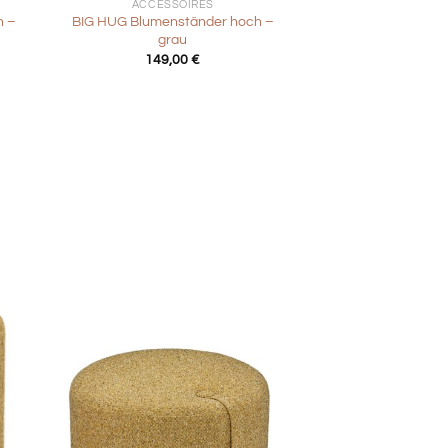
ACCESSOIRES
n –
BIG HUG Blumenständer hoch –
grau
r
er
149,00
€
€.