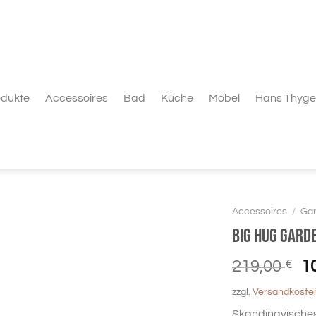
odukte
Accessoires
Bad
Küche
Möbel
Hans Thyge
Accessoires
/
Ga
BIG HUG Gard
U
219,00
€
1
Pr
zzgl.
Versandkoste
w
Skandinavisches