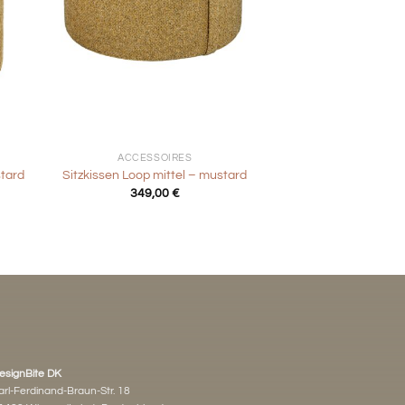
+
ACCESSOIRES
tard
Sitzkissen Loop mittel – mustard
349,00
€
esignBite DK
arl-Ferdinand-Braun-Str. 18