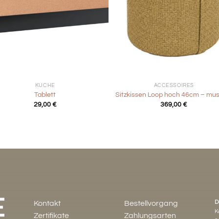
+
KÜCHE
ACCESSOIRES
Tablett
Sitzkissen Loop hoch 46cm – mus
29,00
€
369,00
€
D
Kontakt
Bestellvorgang
K
Zertifikate
Zahlungsarten