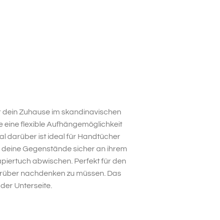
ür dein Zuhause im skandinavischen
sie eine flexible Aufhängemöglichkeit
al darüber ist ideal für Handtücher
n deine Gegenstände sicher an ihrem
Papiertuch abwischen. Perfekt für den
 darüber nachdenken zu müssen. Das
der Unterseite.