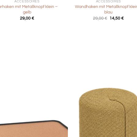
ACCESSOIRES
ACCESSOIRES
rhaken mit Metallknopf klein –
Wandhaken mit Metallknopf klei
gelb
blau
Ursprüngliche
Aktuell
29,00
€
29,00
€
14,50
€
Preis
Preis
war:
ist:
29,00 €
14,50 