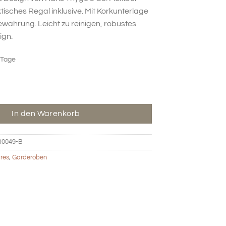
19,00 €
109,50 €.
tisches Regal inklusive. Mit Korkunterlage
ewahrung. Leicht zu reinigen, robustes
gn.
 Tage
 mit Regal - blau Menge
In den Warenkorb
B0049-B
res
,
Garderoben