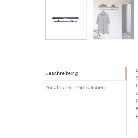
D
Beschreibung
S
f
Zusätzliche Informationen
u
P
E
R