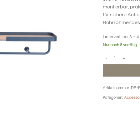
2
montierbar, prak
für sichere Aufb
Rohrrahmendesi
Lieferzeit:
ca. 3 – 4
Nur noch 8 vorrätig
BIG HUG Garderobe
Artikelnummer:
DB-
Kategorien:
Accessoi