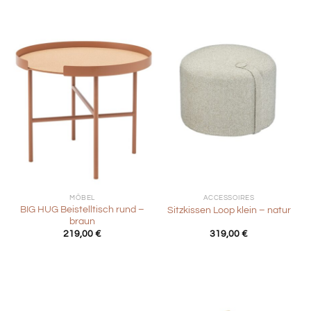
MÖBEL
ACCESSOIRES
BIG HUG Beistelltisch rund –
Sitzkissen Loop klein – natur
braun
219,00
€
319,00
€