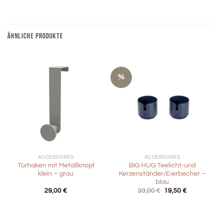
ÄHNLICHE PRODUKTE
%
ACCESSOIRES
ACCESSOIRES
Türhaken mit Metallknopf
BIG HUG Teelicht-und
klein – grau
Kerzenständer/Eierbecher –
blau
Ursprünglicher
Aktueller
29,00
€
39,00
€
19,50
€
Preis
Preis
war:
ist:
39,00 €
19,50 €.