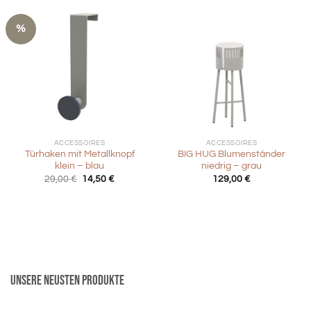
%
ACCESSOIRES
ACCESSOIRES
Türhaken mit Metallknopf
BIG HUG Blumenständer
klein – blau
niedrig – grau
Ursprünglicher
Aktueller
29,00
€
14,50
€
129,00
€
Preis
Preis
war:
ist:
29,00 €
14,50 €.
Unsere neusten Produkte